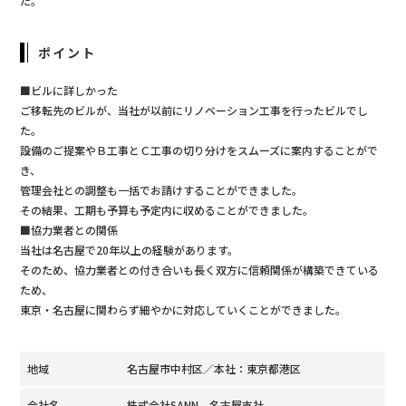
た。
ポイント
■ビルに詳しかった
ご移転先のビルが、当社が以前にリノベーション工事を行ったビルでし
た。
設備のご提案やＢ工事とＣ工事の切り分けをスムーズに案内することがで
き、
管理会社との調整も一括でお請けすることができました。
その結果、工期も予算も予定内に収めることができました。
■協力業者との関係
当社は名古屋で20年以上の経験があります。
そのため、協力業者との付き合いも長く双方に信頼関係が構築できている
ため、
東京・名古屋に関わらず細やかに対応していくことができました。
地域
名古屋市中村区／本社：東京都港区
会社名
株式会社SANN 名古屋支社