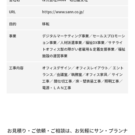
URL
https://www.sann.co.jp/
目的
移転
事業
デジタルマーケティング事業／セールスプロモーシ
ョン事業／人材派遣事業／福祉DX事業／サテライ
トオフィス型の障がい者雇用＆定着支援事業／福祉
施設の運営事業
工事内容
オフィスデザイン／ オフィスレイアウト／ エント
ランス／会議室／執務室／オフィス家具／ サイン
工事／ 間仕切工事／床・壁表装工事／照明工事／
電源・ＬＡＮ工事
お見積り・ご依頼・ご相談は、お気軽にサン・プランナ