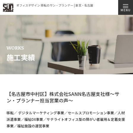
オフィスデザイン 移転のサン・プランナー | 東京・名古屋
トップページ
MENU
施工実績
事業内容
コンセプト
WORKS
施工実績
会社情報
ビルオーナー様へ
オフィス移転簡易見積もりシミュレーション
【名古屋市中村区】株式会社SANN名古屋支社様～サ
採用情報
ン・プランナー担当営業の声～
新着情報
移転／ デジタルマーケティング事業／セールスプロモーション事業／人材
オフィス見学のご案内
派遣事業／福祉DX事業／サテライトオフィス型の障がい者雇用＆定着支援
事業／福祉施設の運営事業
プライバシーポリシー