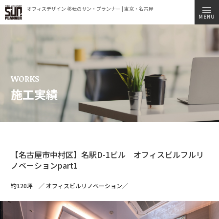
オフィスデザイン 移転のサン・プランナー | 東京・名古屋
トップページ
MENU
施工実績
事業内容
コンセプト
WORKS
施工実績
会社情報
ビルオーナー様へ
オフィス移転簡易見積もりシミュレーション
【名古屋市中村区】名駅D-1ビル オフィスビルフルリ
採用情報
ノベーションpart1
新着情報
約120坪 ／ オフィスビルリノベーション／
オフィス見学のご案内
プライバシーポリシー