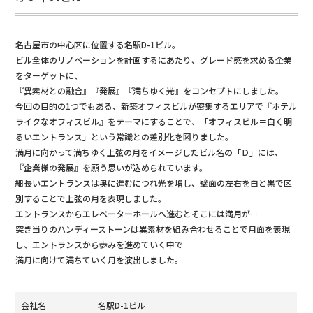
名古屋市の中心区に位置する名駅D-1ビル。
ビル全体のリノベーションを計画するにあたり、グレード感を求める企業
をターゲットに、
『異素材との融合』『発展』『満ちゆく光』をコンセプトにしました。
今回の目的の1つでもある、新築オフィスビルが密集するエリアで『ホテル
ライクなオフィスビル』をテーマにすることで、「オフィスビル＝白く明
るいエントランス」という常識との差別化を図りました。
満月に向かって満ちゆく上弦の月をイメージしたビル名の「Ｄ」には、
『企業様の発展』を願う思いが込められています。
細長いエントランスは奥に進むにつれ光を増し、壁面の左右を白と黒で区
別することで上弦の月を表現しました。
エントランスからエレベーターホールへ進むとそこには満月が…
突き当りのハンディーストーンは異素材を組み合わせることで月面を表現
し、エントランスから歩みを進めていく中で
満月に向けて満ちていく月を演出しました。
会社名
名駅D-1ビル