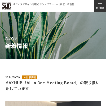
オフィスデザイン 移転のサン・プランナー | 東京・名古屋
トップページ
MENU
施工実績
事業内容
コンセプト
NEWS
新着情報
会社情報
ビルオーナー様へ
オフィス移転簡易見積もりシミュレーション
採用情報
2024/09/09
お仕事情報
MAXHUB「All in One Meeting Board」の取り扱い
新着情報
をしています
オフィス見学のご案内
プライバシーポリシー