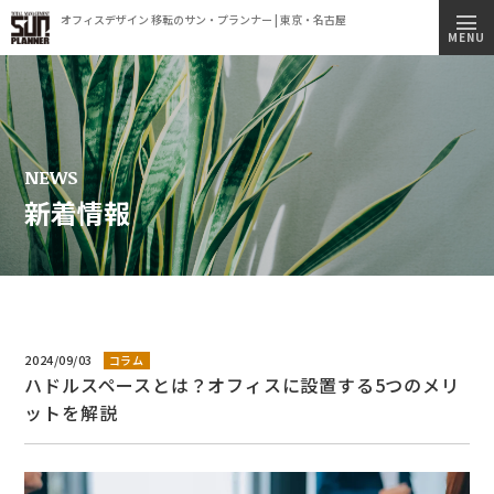
オフィスデザイン 移転のサン・プランナー | 東京・名古屋
トップページ
MENU
施工実績
事業内容
コンセプト
NEWS
新着情報
会社情報
ビルオーナー様へ
オフィス移転簡易見積もりシミュレーション
採用情報
2024/09/03
コラム
ハドルスペースとは？オフィスに設置する5つのメリ
新着情報
ットを解説
オフィス見学のご案内
プライバシーポリシー