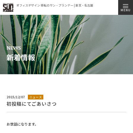
オフィスデザイン 移転のサン・プランナー | 東京・名古屋
トップページ
MENU
施工実績
事業内容
コンセプト
NEWS
新着情報
会社情報
ビルオーナー様へ
オフィス移転簡易見積もりシミュレーション
採用情報
2015/12/07
ニュース
初投稿にてごあいさつ
新着情報
オフィス見学のご案内
お世話になります。
プライバシーポリシー