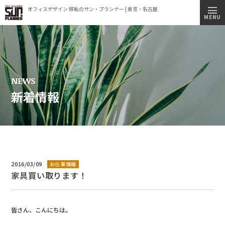
オフィスデザイン 移転のサン・プランナー | 東京・名古屋
トップページ
MENU
施工実績
事業内容
コンセプト
NEWS
新着情報
会社情報
ビルオーナー様へ
オフィス移転簡易見積もりシミュレーション
採用情報
2016/03/09
お仕事情報
家具買い取ります！
新着情報
オフィス見学のご案内
皆さん、こんにちは。
プライバシーポリシー