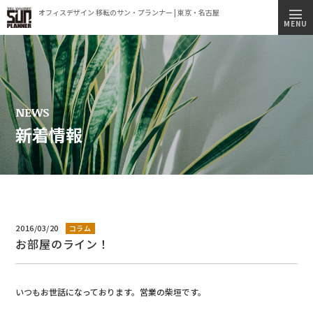
オフィスデザイン 移転のサン・プランナー | 東京・名古屋
トップページ
MENU
施工実績
事業内容
コンセプト
NEWS
新着情報
会社情報
ビルオーナー様へ
オフィス移転簡易見積もりシミュレーション
採用情報
2016/03/20
コラム
お部屋のライン！
新着情報
オフィス見学のご案内
いつもお世話になっております。営業の柴垣です。
プライバシーポリシー