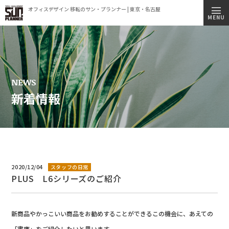
オフィスデザイン 移転のサン・プランナー | 東京・名古屋
トップページ
MENU
施工実績
事業内容
コンセプト
NEWS
新着情報
会社情報
ビルオーナー様へ
オフィス移転簡易見積もりシミュレーション
採用情報
2020/12/04
スタッフの日常
PLUS L6シリーズのご紹介
新着情報
オフィス見学のご案内
新商品やかっこいい商品をお勧めすることができるこの機会に、あえての
プライバシーポリシー
「書庫」をご紹介したいと思います。