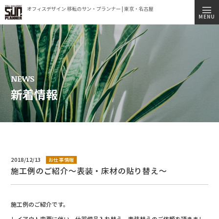
オフィスデザイン 移転のサン・プランナー | 東京・名古屋
トップページ
MENU
施工実績
事業内容
コンセプト
NEWS
新着情報
会社情報
ビルオーナー様へ
オフィス移転簡易見積もりシミュレーション
採用情報
2018/12/13
お仕事情報
施工例のご紹介～表装・床材の貼り替え～
新着情報
オフィス見学のご案内
施工例のご紹介です。
プライバシーポリシー
レイアウト変更に伴い、什器備品入れ替え、表装替えのご依頼を頂きまし