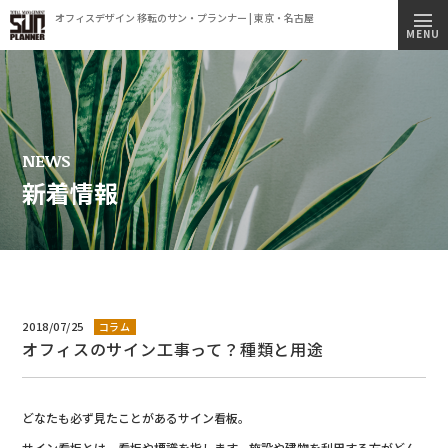
オフィスデザイン 移転のサン・プランナー | 東京・名古屋
トップページ
MENU
施工実績
事業内容
コンセプト
NEWS
新着情報
会社情報
ビルオーナー様へ
オフィス移転簡易見積もりシミュレーション
採用情報
2018/07/25
コラム
オフィスのサイン工事って？種類と用途
新着情報
オフィス見学のご案内
どなたも必ず見たことがあるサイン看板。
プライバシーポリシー
サイン看板とは、看板や標識を指します。施設や建物を利用する方がどん