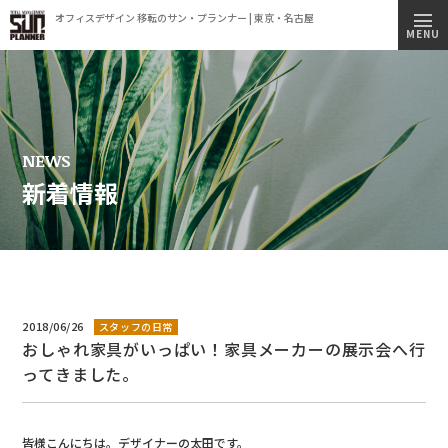
オフィスデザイン 移転のサン・プランナー | 東京・名古屋
トップページ
MENU
施工実績
事業内容
コンセプト
NEWS
新着情報
会社情報
ビルオーナー様へ
オフィス移転簡易見積もりシミュレーション
採用情報
2018/06/26
スタッフの日常
おしゃれ家具がいっぱい！家具メーカーの展示会へ行
新着情報
ってきました。
オフィス見学のご案内
プライバシーポリシー
皆様こんにちは。デザイナーの太田です。