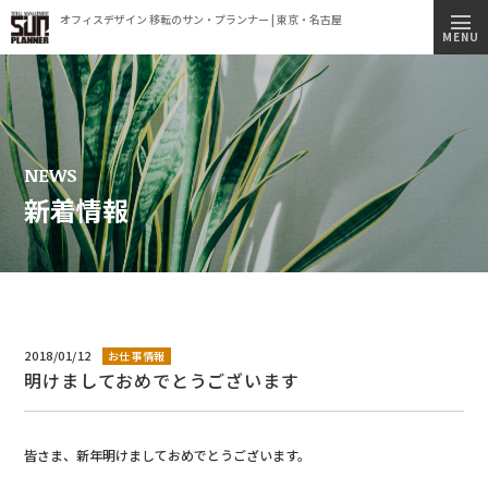
オフィスデザイン 移転のサン・プランナー | 東京・名古屋
トップページ
MENU
施工実績
事業内容
コンセプト
NEWS
新着情報
会社情報
ビルオーナー様へ
オフィス移転簡易見積もりシミュレーション
採用情報
2018/01/12
お仕事情報
明けましておめでとうございます
新着情報
オフィス見学のご案内
皆さま、新年明けましておめでとうございます。
プライバシーポリシー