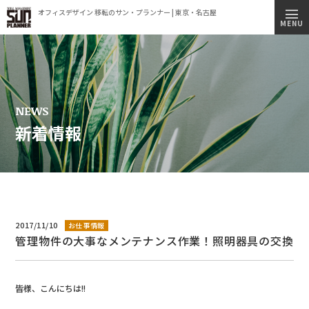
オフィスデザイン 移転のサン・プランナー | 東京・名古屋
トップページ
MENU
施工実績
事業内容
コンセプト
NEWS
新着情報
会社情報
ビルオーナー様へ
オフィス移転簡易見積もりシミュレーション
採用情報
2017/11/10
お仕事情報
管理物件の大事なメンテナンス作業！照明器具の交換
新着情報
オフィス見学のご案内
皆様、こんにちは!!
プライバシーポリシー